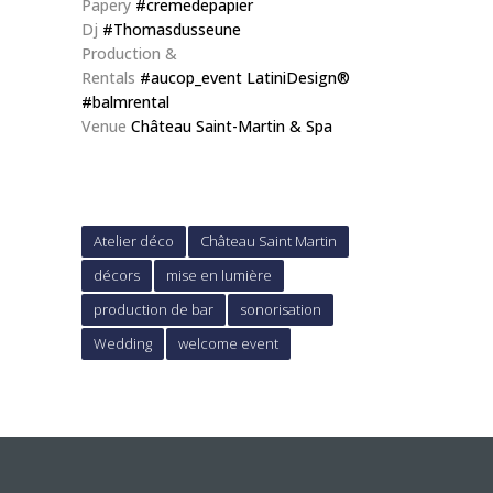
Papery
#cremedepapier
Dj
#Thomasdusseune
Production &
Rentals
#aucop_event
LatiniDesign®
#balmrental
Venue
Château Saint-Martin & Spa
Atelier déco
Château Saint Martin
décors
mise en lumière
production de bar
sonorisation
Wedding
welcome event