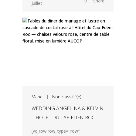
0
Share
juillet
Marie
|
Non classifié(e)
WEDDING ANGELINA & KELVIN
| HOTEL DU CAP EDEN ROC
[vc_row row_type="row"