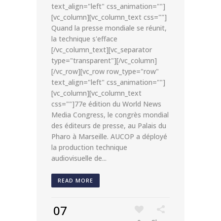
text_align="left" css_animation=""]
[vc_column][vc_column_text css=""]
Quand la presse mondiale se réunit,
la technique s'efface
[/vc_column_text][vc_separator
type="transparent"][/vc_column]
[/vc_row][vc_row row_type="row"
text_align="left" css_animation=""]
[vc_column][vc_column_text
css=""]77e édition du World News
Media Congress, le congrès mondial
des éditeurs de presse, au Palais du
Pharo à Marseille. AUCOP a déployé
la production technique
audiovisuelle de...
READ MORE
07