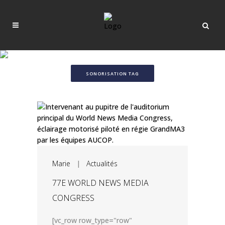
SONORISATION TAG
Marie
|
Actualités
77E WORLD NEWS MEDIA
CONGRESS
[vc_row row_type="row"