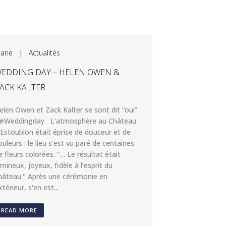
arie
|
Actualités
EDDING DAY – HELEN OWEN &
ACK KALTER
elen Owen et Zack Kalter se sont dit “oui”
 #Weddingday L'atmosphère au Château
'Estoublon était éprise de douceur et de
ouleurs : le lieu s'est vu paré de centaines
e fleurs colorées. “… Le résultat était
umineux, joyeux, fidèle à l’esprit du
hâteau." Après une cérémonie en
xtérieur, s'en est...
READ MORE