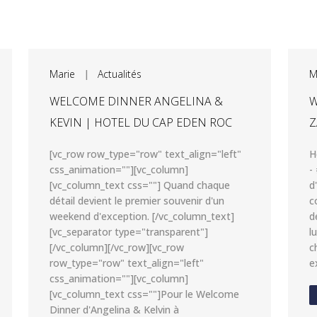
Marie
|
Actualités
M
WELCOME DINNER ANGELINA &
W
KEVIN | HOTEL DU CAP EDEN ROC
Z
[vc_row row_type="row" text_align="left"
H
css_animation=""][vc_column]
-
[vc_column_text css=""] Quand chaque
d
détail devient le premier souvenir d'un
c
weekend d'exception. [/vc_column_text]
d
[vc_separator type="transparent"]
l
[/vc_column][/vc_row][vc_row
c
row_type="row" text_align="left"
e
css_animation=""][vc_column]
[vc_column_text css=""]Pour le Welcome
Dinner d'Angelina & Kelvin à