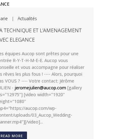
arie
|
Actualités
A TECHNIQUE ET L’AMENAGEMENT
VEC ELEGANCE
es équipes Aucop sont prêtes pour une
entrée R-Y-T-H-M-E-E. Aucop vous
onseille et vous accompagne pour réaliser
es rêves les plus fous ! ---- Alors, pourquoi
as VOUS ? ---- Votre contact: Jérôme
ULIEN -
jeromejulien@aucop.com
[gallery
ds="12975"] [video width="1920"
eight="1080"
p4="https://aucop.com/wp-
ontent/uploads/03_Aucop_Wedding-
lanner.mp4"][/video]...
READ MORE