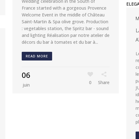
Wedding celebration in the South of
France started with a gorgeous Provence
Welcome Event in the middle of Château
M
Saint-Martin & Spa olive grove. Production
: vegetables station, the Spritz bar - sound
L
and lighting Réalisation par notre atelier de
A
décors du bar à tomates et du bar à...
L
READ MORE
r
c
06
l
p
0
Share
juin
J
i
h
m
c
p