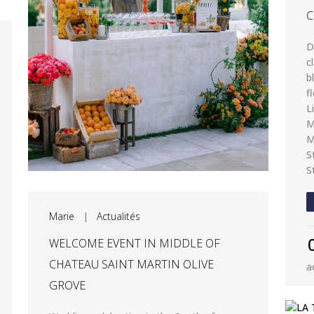
C
D
c
b
f
L
M
M
S
S
Marie
|
Actualités
WELCOME EVENT IN MIDDLE OF
CHATEAU SAINT MARTIN OLIVE
a
GROVE