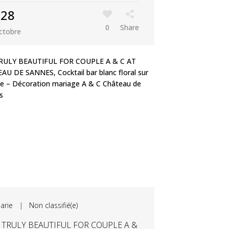
28
0
Share
ctobre
arie
|
Non classifié(e)
 TRULY BEAUTIFUL FOR COUPLE A &