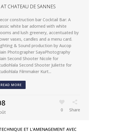
 AT CHATEAU DE SANNES
ecor construction bar Cocktail Bar: A
lassic white bar adorned with white
looms and lush greenery, accentuated by
lower vases, candles and a menu card.
ighting & Sound production by Aucop
ain Photographer SayaPhotography
ain Second Shooter Nicole for
tudiohlala Second Shooter Juliette for
tudiohlala Filmmaker Kurt...
READ MORE
08
0
Share
oût