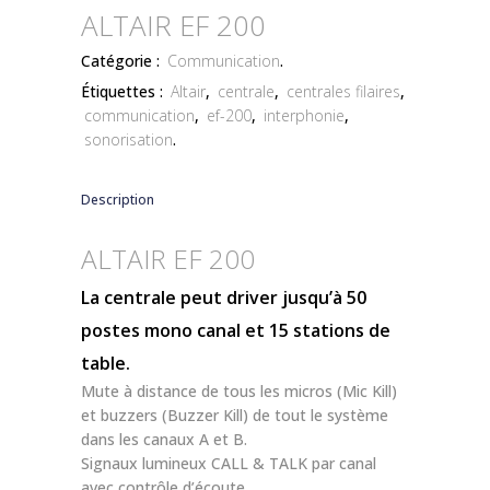
ALTAIR EF 200
Catégorie :
Communication
.
Étiquettes :
Altair
,
centrale
,
centrales filaires
,
communication
,
ef-200
,
interphonie
,
sonorisation
.
Description
ALTAIR EF 200
La centrale peut driver jusqu’à 50
postes mono canal et 15 stations de
table.
Mute à distance de tous les micros (Mic Kill)
et buzzers (Buzzer Kill) de tout le système
dans les canaux A et B.
Signaux lumineux CALL & TALK par canal
avec contrôle d’écoute.