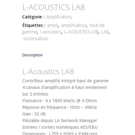
L-ACOUSTICS LA8
Catégorie :
Amplification
.
Étiquettes :
ampli
,
amplification
,
haut de
gamme
,
l-acoustics
,
L-ACOUSTICS LA8
,
LA8
,
sonorisation
.
Description
L-Acoustics LA8
Contrôleur amplifié intégré haut de gamme
4 canaux d’amplification à haut rendement
sur 2 entrées
Puissance : 4 x 1800 Watts @ 4 Ohms
Réponse en fréquence : 10Hz – 30kHz
Gain : 32 dB
Pilotable depuis LA Network Manager
Entrées / sorties numériques AES/EBU
Dimensions : L759 x H365 x P444 mm