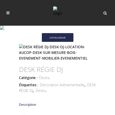
CATALOGUE
DESK RÉGIE DJ
Catégorie :
Desks
.
Étiquettes :
Décoration évènementielle
,
DESK
RÉGIE DJ
,
Desks
.
Description