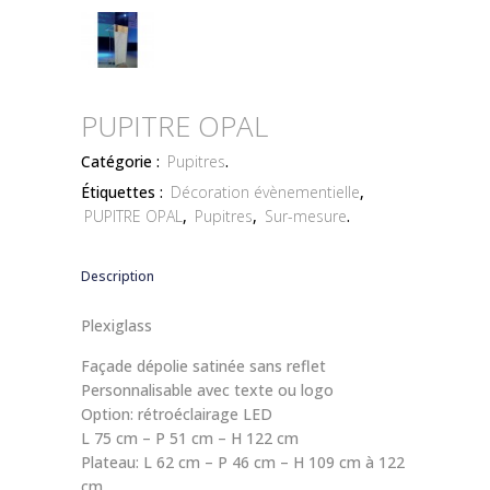
PUPITRE OPAL
Catégorie :
Pupitres
.
Étiquettes :
Décoration évènementielle
,
PUPITRE OPAL
,
Pupitres
,
Sur-mesure
.
Description
Plexiglass
Façade dépolie satinée sans reflet
Personnalisable avec texte ou logo
Option: rétroéclairage LED
L 75 cm – P 51 cm – H 122 cm
Plateau: L 62 cm – P 46 cm – H 109 cm à 122
cm