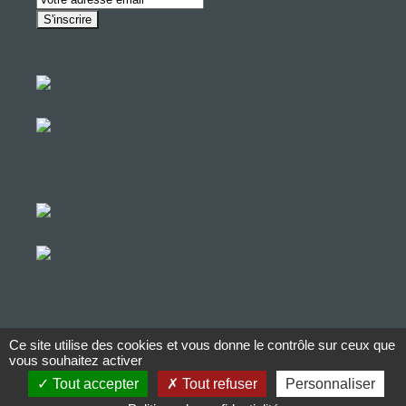
Ce site utilise des cookies et vous donne le contrôle sur ceux que
© Copyright Aucop – 2022
vous souhaitez activer
Tout accepter
Tout refuser
Personnaliser
© Copyright Aucop – 2022