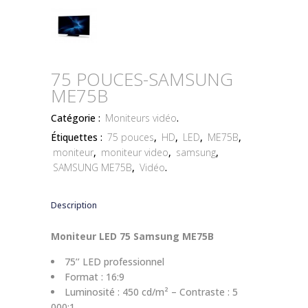
75 POUCES-SAMSUNG
ME75B
Catégorie :
Moniteurs vidéo
.
Étiquettes :
75 pouces
,
HD
,
LED
,
ME75B
,
moniteur
,
moniteur video
,
samsung
,
SAMSUNG ME75B
,
Vidéo
.
Description
Moniteur LED 75 Samsung ME75B
75’’ LED professionnel
Format : 16:9
Luminosité : 450 cd/m² – Contraste : 5
000:1