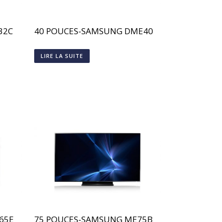
32C
40 POUCES-SAMSUNG DME40
LIRE LA SUITE
65E
75 POUCES-SAMSUNG ME75B