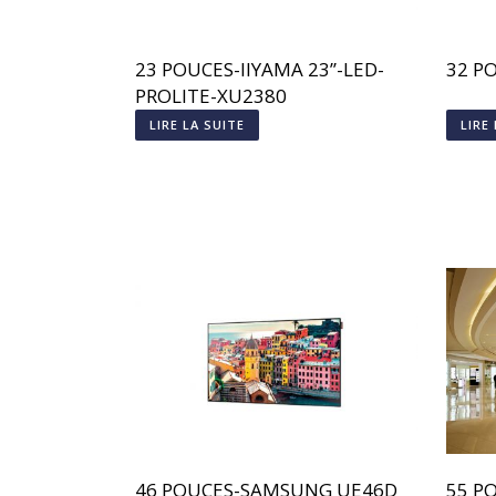
23 POUCES-IIYAMA 23’’-LED-
32 P
PROLITE-XU2380
LIRE LA SUITE
LIRE
46 POUCES-SAMSUNG UE46D
55 P