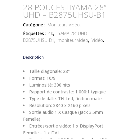
28 POUCES-IIYAMA 28’’
UHD – B2875UHSU-B1
Catégorie :
Moniteurs vidéo
.
Étiquettes :
4k
,
IIYAMA 28’’ UHD -
B2875UHSU-B1
,
moniteur video
,
Vidéo
.
Description
Taille diagonale: 28‘’
Format: 16/9
Luminosité: 300 nits
Rapport de contraste: 1 000:1 typique
Type de dalle: TN Led, finition mate
Résolution: 3840 x 2160 pixels
Sortie audio:1 X Casque (Jack 3.5mm
Femelle)
Entrées/sortie vidéo: 1 x DisplayPort
Femelle – 1 x DVI