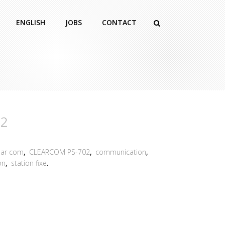
ENGLISH
JOBS
CONTACT
02
ear com
,
CLEARCOM PS-702
,
communication
,
on
,
station fixe
.
2