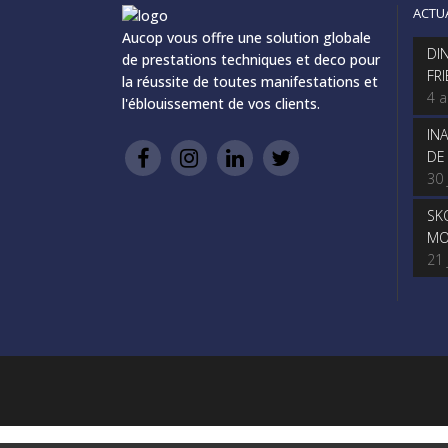
ACTU
Aucop vous offre une solution globale
DI
de prestations techniques et deco pour
FR
la réussite de toutes manifestations et
4 
l'éblouissement de vos clients.
IN
DE
30 
SK
MO
21 