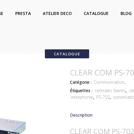
SE
PRESTA
ATELIER DECO
CATALOGUE
BLOG
CATALOGUE
CLEAR COM PS-7
Catégorie :
Communication
.
Étiquettes :
centrales filaires
,
cl
interphonie
,
PS-702
,
sonorisati
Description
CLEAR COM PS-70