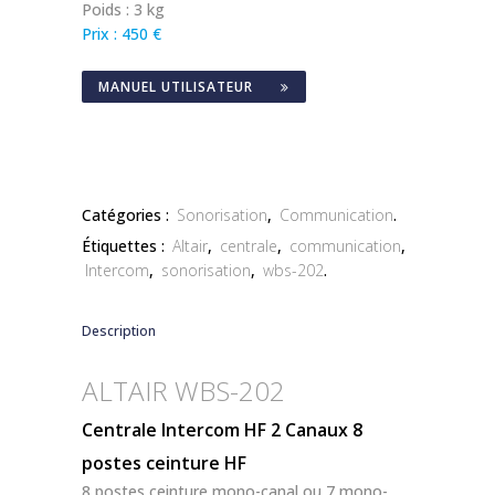
Poids : 3 kg
Prix : 450 €
MANUEL UTILISATEUR
Catégories :
Sonorisation
,
Communication
.
Étiquettes :
Altair
,
centrale
,
communication
,
Intercom
,
sonorisation
,
wbs-202
.
Description
ALTAIR WBS-202
Centrale Intercom HF 2 Canaux 8
postes ceinture HF
8 postes ceinture mono-canal ou 7 mono-