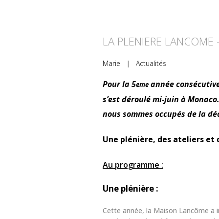
LA PLENIERE LANCOME 
Marie
|
Actualités
Pour la 5
année consécutive,
eme
s’est déroulé mi-juin à Monaco
nous sommes occupés de la déco,
Une plénière, des ateliers et
Au programme :
Une plénière :
Cette année, la Maison Lancôme a in