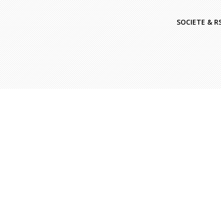
SOCIETE & R
Marie
|
Actualités
LA PLENIERE LANCOME – 2019 PAR
IKEBANA
Pour la 5eme année consécutive, l’agence
Ikebana a fait appel à nos équipes pour le