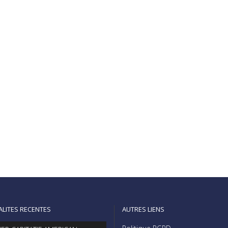
évènement organisé, il y a quelques jours,
à l’Orange Vélodrome de Marseille.
L’équipe s’est occupée de monter un
plateau talk-show avec l’installation d’un
mur led de 5 x 3 m,...
READ MORE
20
0
Share
juin
ALITES RECENTES
AUTRES LIENS