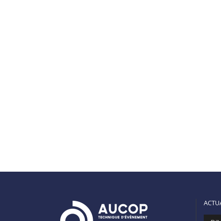
séminaire de la Maison Lancôme qui s’est
déroulé mi-juin à Monaco. Un magnifique
exemple de notre savoir-faire en termes
d’offre globale, puisque nous nous
sommes occupés de la déco, de...
READ MORE
02
0
Share
juillet
ACTU