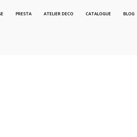
SE
PRESTA
ATELIER DECO
CATALOGUE
BLOG
Marie
|
Actualités
L’agence Organik à l’Orange Vélodrome
de Marseille
[ RETOUR EN IMAGES ] L’agence Organik
a fait appel à la team de Marseille pour un