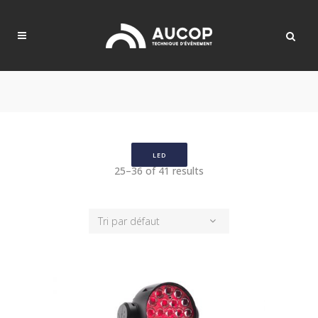
LED
25–36 of 41 results
Tri par défaut