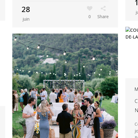
28
j
0
Share
juin
M
C
N
C
j
P