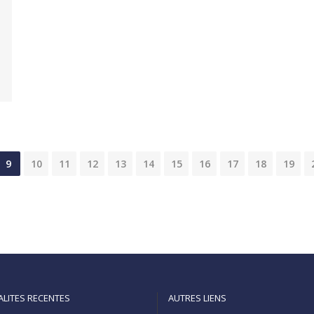
9
10
11
12
13
14
15
16
17
18
19
ALITES RECENTES
AUTRES LIENS