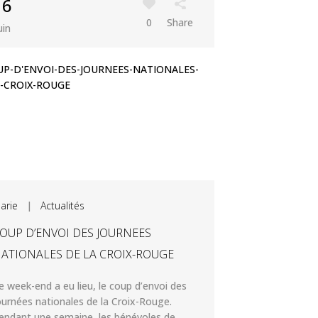
16
0
Share
uin
arie
|
Actualités
OUP D’ENVOI DES JOURNEES
ATIONALES DE LA CROIX-ROUGE
e week-end a eu lieu, le coup d’envoi des
ournées nationales de la Croix-Rouge.
endant une semaine, les bénévoles de