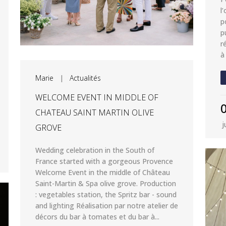
l
p
p
r
à
Marie
|
Actualités
WELCOME EVENT IN MIDDLE OF
CHATEAU SAINT MARTIN OLIVE
j
GROVE
Wedding celebration in the South of
France started with a gorgeous Provence
Welcome Event in the middle of Château
Saint-Martin & Spa olive grove. Production
: vegetables station, the Spritz bar - sound
and lighting Réalisation par notre atelier de
décors du bar à tomates et du bar à...