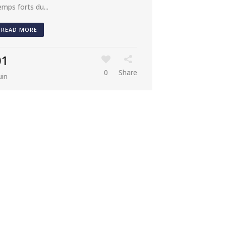
emps forts du...
READ MORE
01
0
Share
uin