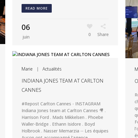
READ MORE
06
0
Share
juin
Marie
|
Actualités
M
INDIANA JONES TEAM AT CARLTON
O
CANNES
R
c
#Repost Carlton Cannes - INSTAGRAM
q
Indiana Jones team at Carlton Cannes 🎥 .
q
Harrison Ford . Mads Mikkelsen . Phoebe
F
Waller-Bridge . Ethann Isidore . Boyd
l
Holbrook . Nasser Memarzia -- Les équipes
é
Aucop ont accompagné l'agence