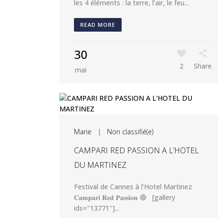
les 4 éléments : la terre, l’air, le feu...
READ MORE
30
2
Share
mai
Marie
|
Non classifié(e)
CAMPARI RED PASSION A L’HOTEL
DU MARTINEZ
Festival de Cannes à l'Hotel Martinez
𝐂𝐚𝐦𝐩𝐚𝐫𝐢 𝐑𝐞𝐝 𝐏𝐚𝐬𝐬𝐢𝐨𝐧 🔴 [gallery
ids="13771"]...