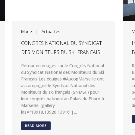
Marie
|
Actualités
M
CONGRES NATIONAL DU SYNDICAT
I
DES MONITEURS DU SKI FRANCAIS
Retour en images sur le Congrès National
R
du Syndicat National des Moniteurs du Ski
B
Français Les équipes #AucopMarseille ont
A
accompagné le Syndicat National des
i
Moniteurs du ski français (SNMSF) pour
p
leur congrès national au Palais du Pharo à
s
Marseille. [gallery
d
ids="13918,13920,13916"] ...
READ MORE