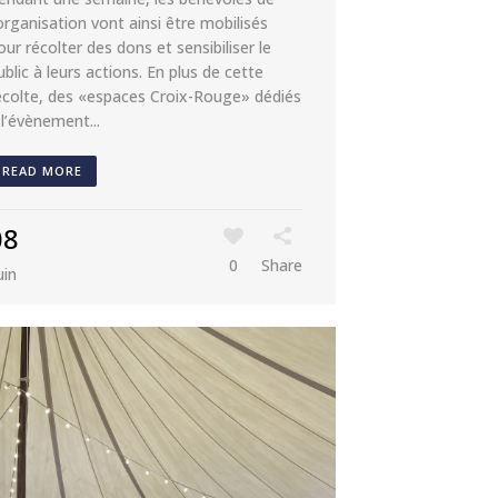
’organisation vont ainsi être mobilisés
our récolter des dons et sensibiliser le
ublic à leurs actions. En plus de cette
écolte, des «espaces Croix-Rouge» dédiés
 l’évènement...
READ MORE
08
0
Share
uin