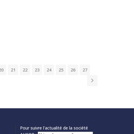
20
21
22
23
24
25
26
27
Pour suivre l'actualité de la société