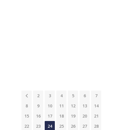
cette super presta'. #technique
#décor #décoration #déco
#KonicaMinolta [gallery
ids="6871,6869,6867,6865,6863,6861"]...
READ MORE
13
0
Share
avril
1
2
3
4
5
6
7
8
9
10
11
12
13
14
15
16
17
18
19
20
21
22
23
24
25
26
27
28