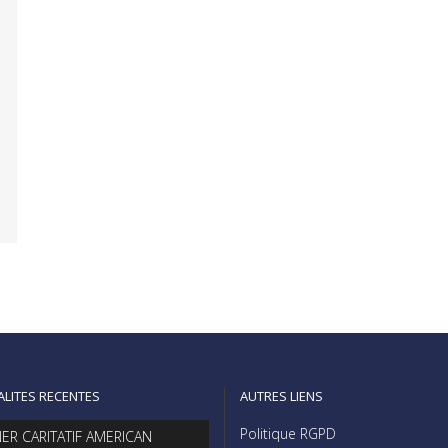
ALITES RECENTES
AUTRES LIENS
Politique RGPD
NER CARITATIF AMERICAN