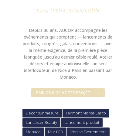
aussi d’être inoubliable.
Depuis 36 ans, AUCOP accompagne les
événements qui comptent — lancements de
produits, congrès, galas, conventions — avec
la même exigence, de la première pièce
fabriquée jusqu’au dernier câble roulé. Atelier
décors et équipe audiovisuelle : un seul
interlocuteur, de Nice à Paris en passant par
Monaco.
PARLONS DE VOTRE PROJET
Décor sur mesure
Fairmont Monte Carlto
Lancaster Beauty
Lancement produit
Monaco
Mur LED
Venise Evenements