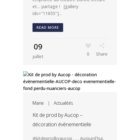
et… partage ! [gallery
ids="11655"]...
READ MORE
09
0
Share
juillet
Marie
|
Actualités
Kit de prod by Aucop –
décoration évènementielle
#kitdeprodbyaucop . . . Aujourd'hui,