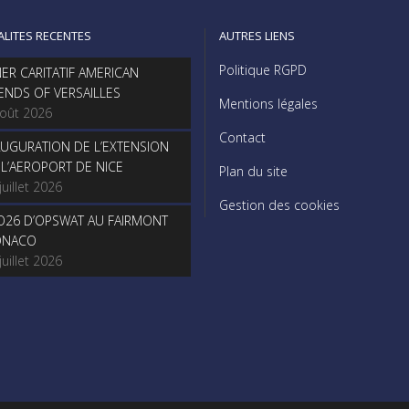
ALITES RECENTES
AUTRES LIENS
Politique RGPD
NER CARITATIF AMERICAN
IENDS OF VERSAILLES
Mentions légales
août 2026
Contact
AUGURATION DE L’EXTENSION
 L’AEROPORT DE NICE
Plan du site
juillet 2026
Gestion des cookies
O26 D’OPSWAT AU FAIRMONT
NACO
juillet 2026