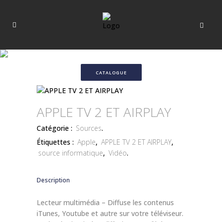
CATALOGUE
APPLE TV 2 ET AIRPLAY
Catégorie :
Sources
.
Étiquettes :
Apple
,
APPLE TV 2 ET AIRPLAY
,
source informatique
,
Vidéo
.
Description
Lecteur multimédia – Diffuse les contenus
iTunes, Youtube et autre sur votre téléviseur.