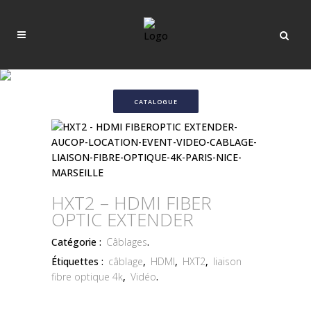
CATALOGUE
HXT2 – HDMI FIBER
OPTIC EXTENDER
Catégorie :
Câblages
.
Étiquettes :
câblage
,
HDMI
,
HXT2
,
liaison
fibre optique 4k
,
Vidéo
.