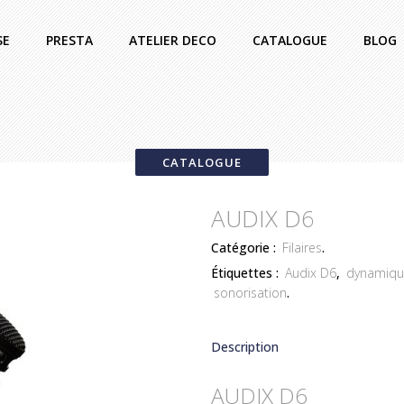
SE
PRESTA
ATELIER DECO
CATALOGUE
BLOG
CATALOGUE
AUDIX D6
Catégorie :
Filaires
.
Étiquettes :
Audix D6
,
dynamiq
sonorisation
.
Description
AUDIX D6