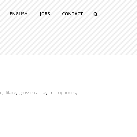
ENGLISH
JOBS
CONTACT
ue
,
filaire
,
grosse caisse
,
microphones
,