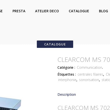
SE
PRESTA
ATELIER DECO
CATALOGUE
BLOG
CATALOGUE
CLEARCOM MS 7
Catégorie :
Communication
.
Étiquettes :
centrales filaires
,
Cl
interphonie
,
sonorisation
,
stati
Description
CLEARCOM MS 70