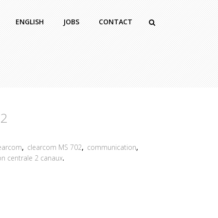
ENGLISH
JOBS
CONTACT
02
earcom
,
clearcom MS 702
,
communication
,
on centrale 2 canaux
.
2