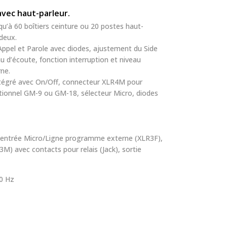
avec haut-parleur.
qu’à 60 boîtiers ceinture ou 20 postes haut-
deux.
 Appel et Parole avec diodes, ajustement du Side
u d’écoute, fonction interruption et niveau
ne.
 intégré avec On/Off, connecteur XLR4M pour
ionnel GM-9 ou GM-18, sélecteur Micro, diodes
 entrée Micro/Ligne programme externe (XLR3F),
M) avec contacts pour relais (Jack), sortie
60 Hz
m