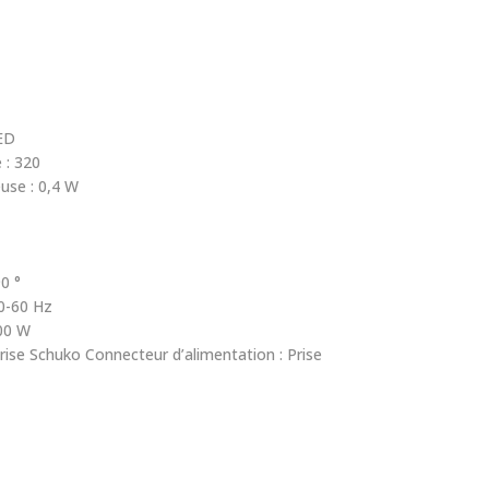
LED
 : 320
use : 0,4 W
90 °
0-60 Hz
00 W
rise Schuko Connecteur d’alimentation : Prise