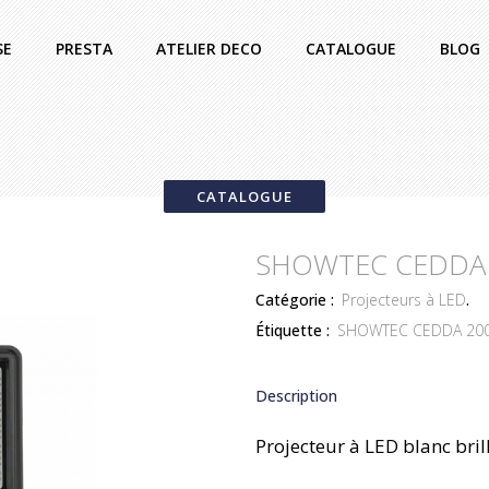
SE
PRESTA
ATELIER DECO
CATALOGUE
BLOG
CATALOGUE
SHOWTEC CEDDA
Catégorie :
Projecteurs à LED
.
Étiquette :
SHOWTEC CEDDA 20
Description
Projecteur à LED blanc bri