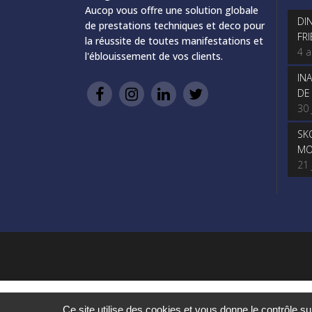
Aucop vous offre une solution globale
DI
de prestations techniques et deco pour
FR
la réussite de toutes manifestations et
4 
l'éblouissement de vos clients.
IN
DE
30 
SK
MO
21 
Ce site utilise des cookies et vous donne le contrôle s