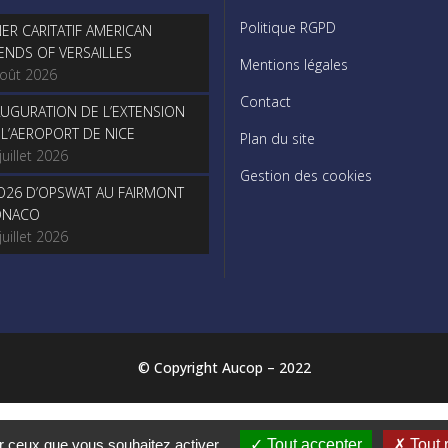
Politique RGPD
NER CARITATIF AMERICAN
IENDS OF VERSAILLES
Mentions légales
août 2026
Contact
AUGURATION DE L’EXTENSION
 L’AEROPORT DE NICE
Plan du site
juillet 2026
Gestion des cookies
O26 D’OPSWAT AU FAIRMONT
NACO
juillet 2026
© Copyright Aucop – 2022
© Copyright Aucop – 2022
ur ceux que vous souhaitez activer
Tout accepter
Tout 