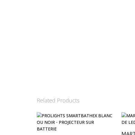
Related Products
MART