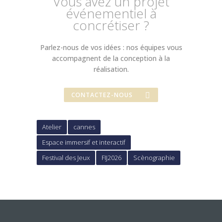
Vous avez un projet
événementiel à
concrétiser ?
Parlez-nous de vos idées : nos équipes vous
accompagnent de la conception à la
réalisation.
CONTACTEZ-NOUS
Atelier
cannes
Espace immersif et interactif
Festival des Jeux
FIJ2026
Scènographie