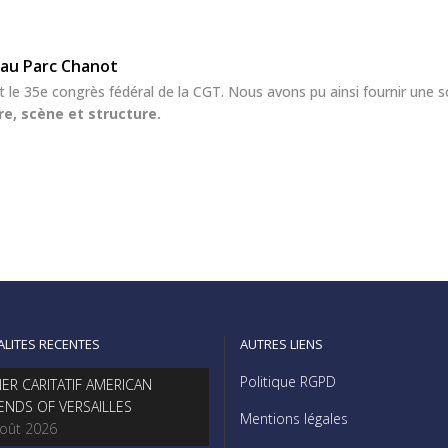
 au Parc Chanot
it le 35e congrès fédéral de la CGT. Nous avons pu ainsi fournir une 
e, scène et structure.
ALITES RECENTES
AUTRES LIENS
Politique RGPD
NER CARITATIF AMERICAN
IENDS OF VERSAILLES
Mentions légales
août 2026