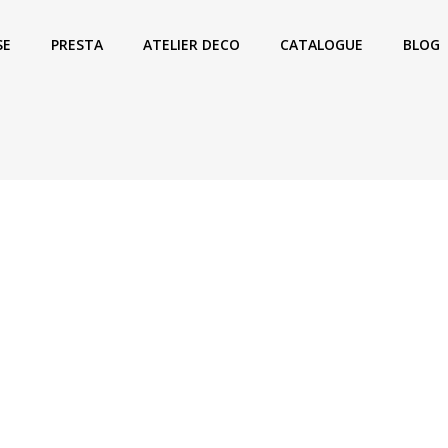
SE
PRESTA
ATELIER DECO
CATALOGUE
BLOG
Marie
|
Actualités
Marie
CEGID CONNECTIONS RETAIL
Heaven
Retour en vidéo sur l’évènement : Cegid
| SAVE 
Connections Retail 2022 au Méridien
salon 
Beach Plaza – Monaco. Les équipes
20 & 21
#AucopNice sont fières d’avoir
Congrès