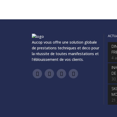
ACTU
Aucop vous offre une solution globale
DI
de prestations techniques et deco pour
FR
la réussite de toutes manifestations et
4 
l'éblouissement de vos clients.
IN
DE
30 
SK
MO
21 