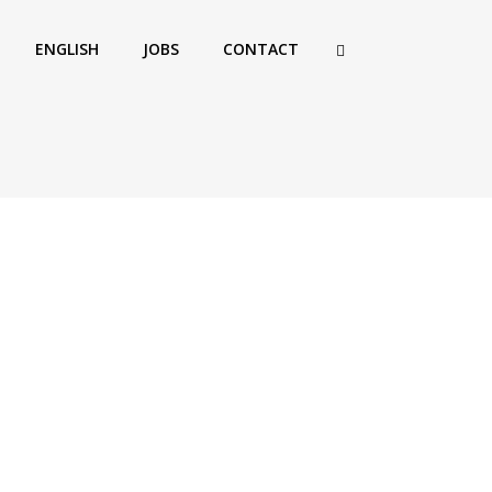
ENGLISH
JOBS
CONTACT
|
Actualités
t Meetings Cannes 2022
THE DATE | . . . Retrouvez-nous au
Heavent Meetings Cannes 2022 les
 avril au Palais des Festivals et des
 de Cannes au stand J23 ! Serez-