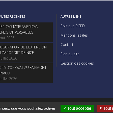
ALITES RECENTES
AUTRES LIENS
Politique RGPD
NER CARITATIF AMERICAN
IENDS OF VERSAILLES
Mentions légales
août 2026
Contact
AUGURATION DE L’EXTENSION
 L’AEROPORT DE NICE
Plan du site
juillet 2026
Gestion des cookies
O26 D’OPSWAT AU FAIRMONT
NACO
juillet 2026
© Copyright Aucop – 2022
ur ceux que vous souhaitez activer
Tout accepter
Tout 