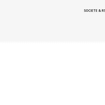
SOCIETE & R
Marie
|
Actualités
77E WORLD NEWS MEDIA CONGRESS
[vc_row row_type="row" text_align="left"
css_animation=""][vc_column]
[vc_column_text css=""] Quand la presse
mondiale se réunit, la technique s'efface