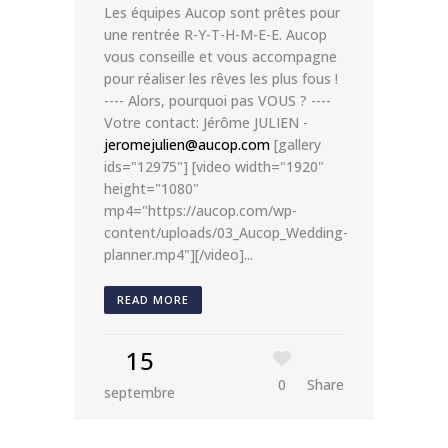
Les équipes Aucop sont prêtes pour
une rentrée R-Y-T-H-M-E-E. Aucop
vous conseille et vous accompagne
pour réaliser les rêves les plus fous !
---- Alors, pourquoi pas VOUS ? ----
Votre contact: Jérôme JULIEN -
jeromejulien@aucop.com
[gallery
ids="12975"] [video width="1920"
height="1080"
mp4="https://aucop.com/wp-
content/uploads/03_Aucop_Wedding-
planner.mp4"][/video]...
READ MORE
15
0
Share
septembre