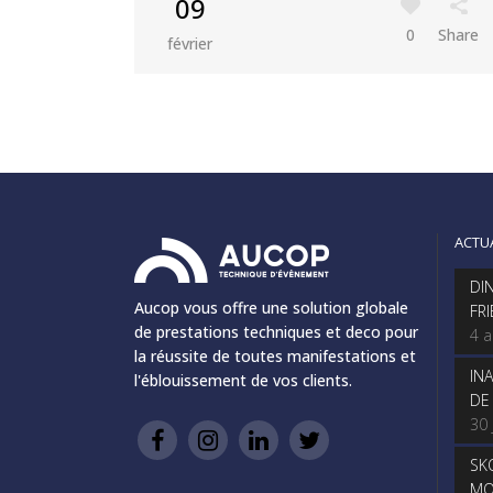
09
0
Share
février
ACTU
DI
Aucop vous offre une solution globale
FR
de prestations techniques et deco pour
4 
la réussite de toutes manifestations et
IN
l'éblouissement de vos clients.
DE
30 
SK
MO