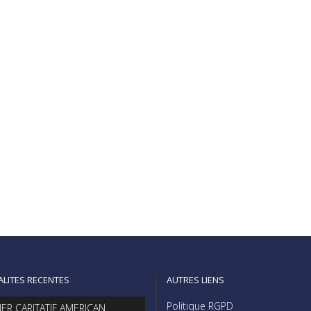
ALITES RECENTES
AUTRES LIENS
Politique RGPD
NER CARITATIF AMERICAN