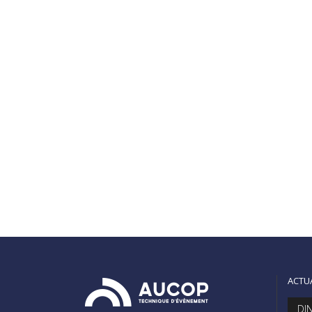
d'EuropaCity pour le salon Mapic2017 à
Cannes. Les visiteurs ont découvert ce
futur lieu incontournable grâce à un écran
géant incurvé. Découvrez le projet...
READ MORE
17
0
Share
novembre
ACTU
DI