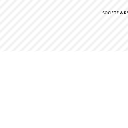
SOCIETE & R
Marie
|
Non classifié(e)
Le nouveau quartier d’EuropaCity
EuropaCity au Mapic2017 L'agence
Double 2 a fait appel à AUCOP pour son
savoir-faire en décoration. Afin d'imaginer
un espace dédié au nouveau quartier