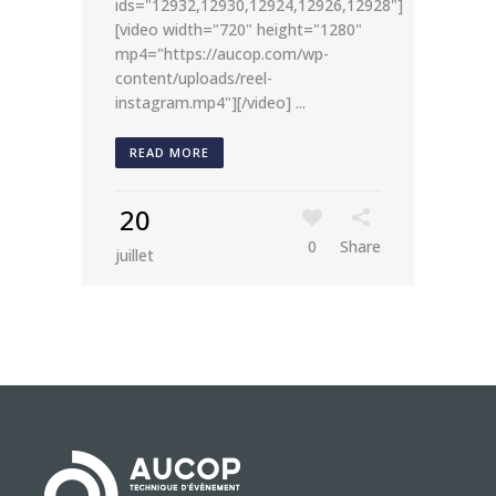
ids="12932,12930,12924,12926,12928"]
[video width="720" height="1280"
mp4="https://aucop.com/wp-
content/uploads/reel-
instagram.mp4"][/video] ...
READ MORE
20
0
Share
juillet