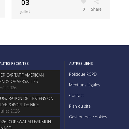
03
0
Share
juillet
ALITES RECENTES
AUTRES LIENS
Politique RGPD
NER CARITATIF AMERICAN
IENDS OF VERSAILLES
Mentions légales
août 2026
Contact
AUGURATION DE L’EXTENSION
 L’AEROPORT DE NICE
Plan du site
juillet 2026
Gestion des cookies
O26 D’OPSWAT AU FAIRMONT
NACO