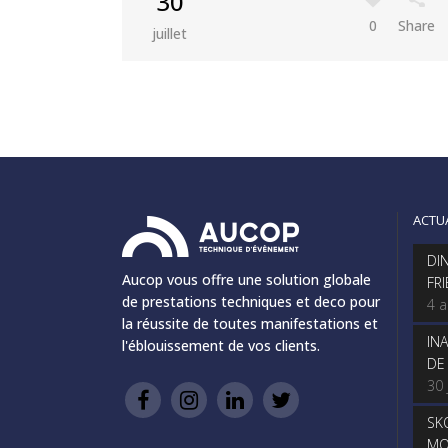
30
0
Share
juillet
ACTU
DI
Aucop vous offre une solution globale
FR
de prestations techniques et deco pour
4 
la réussite de toutes manifestations et
IN
l'éblouissement de vos clients.
DE
30 
SK
MO