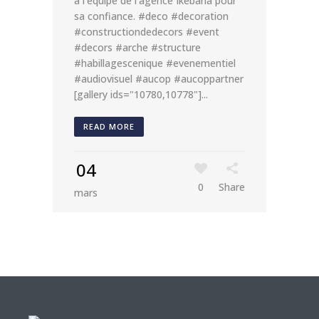
à l'équipe de l'agence Ikebana pour
sa confiance. #deco #decoration
#constructiondedecors #event
#decors #arche #structure
#habillagescenique #evenementiel
#audiovisuel #aucop #aucoppartner
[gallery ids="10780,10778"]...
READ MORE
04
0
Share
mars