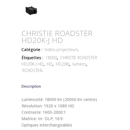
CHRISTIE ROADSTER
HD20K-J HD
Catégorie :
Vidéo-projecteurs
.
Étiquettes :
18000
,
CHRISTIE ROADSTER
HD20K-J HD
,
HD
,
HD20KJ
,
lumens
,
ROADSTER
.
Description
Luminosité: 18000 lm (20000 lm centre)
Résolution: 1920 x 1080 HD
Contraste: 1600-2000:1
Matrice: tri- DLP; 16:9
Optiques interchangeables