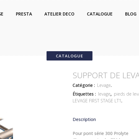
SE
PRESTA
ATELIER DECO
CATALOGUE
BLOG
CATALOGUE
SUPPORT DE LEVA
Catégorie :
Levage
.
Étiquettes :
levage
,
pieds de lev
LEVAGE FIRST STAGE LT1
.
Description
Pour pont série 300 Prolyte