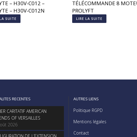
YTE – H30V-C012 –
TÉLÉCOMMANDE 8 MOTE
YTE – H30V-C012N
PROLYFT
 LA SUITE
LIRE LA SUITE
ALITES RECENTES
AUTRES LIENS
Politique RGPD
NER CARITATIF AMERICAN
IENDS OF VERSAILLES
Mentions légales
août 2026
Contact
AUGURATION DE L’EXTENSION