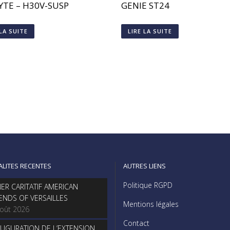
YTE – H30V-SUSP
GENIE ST24
 LA SUITE
LIRE LA SUITE
ALITES RECENTES
AUTRES LIENS
Politique RGPD
NER CARITATIF AMERICAN
IENDS OF VERSAILLES
Mentions légales
août 2026
Contact
AUGURATION DE L’EXTENSION