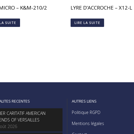
 MICRO – K&M-210/2
LYRE D’ACCROCHE – X12-L
 LA SUITE
LIRE LA SUITE
ALITES RECENTES
AUTRES LIENS
Politique RGPD
NER CARITATIF AMERICAN
IENDS OF VERSAILLES
Mentions légales
août 2026