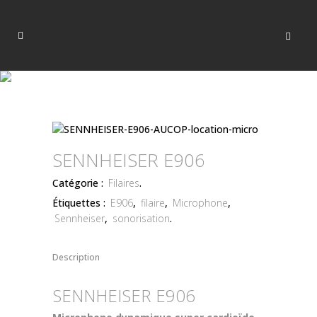
SENNHEISER E906
Catégorie :
Filaires
.
Étiquettes :
E906
,
filaire
,
Microphone
,
Sennheiser
,
sonorisation
.
Description
SENNHEISER E906