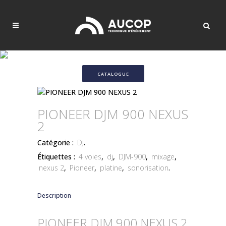
CATALOGUE
PIONEER DJM 900 NEXUS
2
Catégorie :
DJ
.
Étiquettes :
4 voies
,
dj
,
DJM-900
,
mixage
,
nexus 2
,
Pioneer
,
platine
,
sonorisation
.
Description
PIONEER DJM 900 NEXUS 2