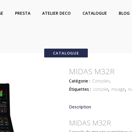
SE
PRESTA
ATELIER DECO
CATALOGUE
BLOG
CATALOGUE
MIDAS M32R
Catégorie :
Consoles
.
Étiquettes :
console
,
mixage
,
n
Description
MIDAS M32R
Console de mixage numérique 