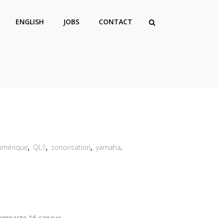
ENGLISH
JOBS
CONTACT
umérique
,
QL1
,
sonorisation
,
yamaha
.
compacte 16 canaux