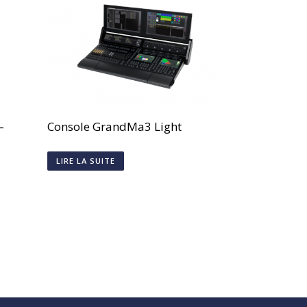
–
Console GrandMa3 Light
LIRE LA SUITE