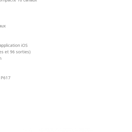
aux
application iOS
s et 96 sorties)
m
 P617