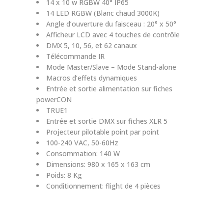
14 x 10 w RGBW 40° IP65
14 LED RGBW (Blanc chaud 3000K)
Angle d’ouverture du faisceau : 20° x 50°
Afficheur LCD avec 4 touches de contrôle
DMX 5, 10, 56, et 62 canaux
Télécommande IR
Mode Master/Slave – Mode Stand-alone
Macros d’effets dynamiques
Entrée et sortie alimentation sur fiches
powerCON
TRUE1
Entrée et sortie DMX sur fiches XLR 5
Projecteur pilotable point par point
100-240 VAC, 50-60Hz
Consommation: 140 W
Dimensions: 980 x 165 x 163 cm
Poids: 8 Kg
Conditionnement: flight de 4 pièces