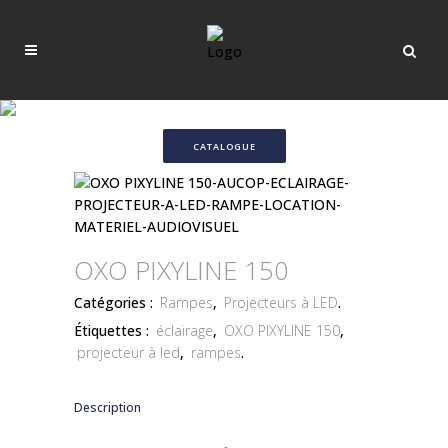
CATALOGUE
OXO PIXYLINE 150
Catégories :
Rampes
,
Projecteurs à LED
.
Étiquettes :
éclairage
,
OXO PIXYLINE 150
,
projecteur à led
,
rampes
.
Description