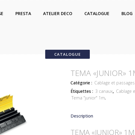
SE
PRESTA
ATELIER DECO
CATALOGUE
BLOG
CATALOGUE
TEMA «JUNIOR» 
Catégorie :
Cablage et passages
Étiquettes :
3 canaux
,
Cablage e
Tema "junior" 1m
.
Description
TEMA «JUNIOR» 1M 