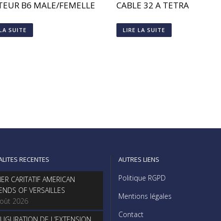
TEUR B6 MALE/FEMELLE
CABLE 32 A TETRA
 LA SUITE
LIRE LA SUITE
ALITES RECENTES
AUTRES LIENS
Politique RGPD
NER CARITATIF AMERICAN
IENDS OF VERSAILLES
Mentions légales
août 2026
Contact
AUGURATION DE L’EXTENSION