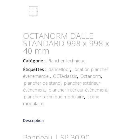
OCTANORM DALLE
STANDARD 998 x 998 x
40 mm
Catégorie :
Plancher technique
.
Étiquettes :
dancefloor
,
location plancher
événementiel
,
OCTAclassic
,
Octanorm
,
plancher de stand
,
plancher extérieur
événement
,
plancher intérieur évènement
,
plancher technique modulaire
,
scène
modulaire
.
Description
Panneau | SP 30.90