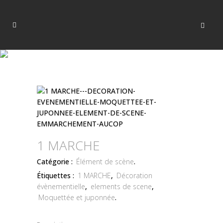
1 MARCHE
Catégorie :
Élément de scène
.
Étiquettes :
1 MARCHE
,
Décoration
évènementielle
,
elements de scene
,
Moquettée et juponnée
.