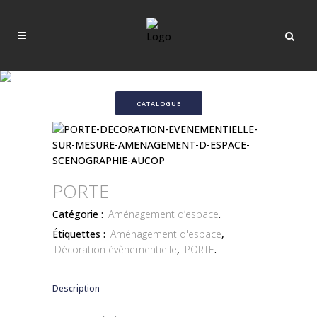
CATALOGUE
PORTE
Catégorie :
Aménagement d’espace
.
Étiquettes :
Aménagement d'espace
,
Décoration évènementielle
,
PORTE
.
Description