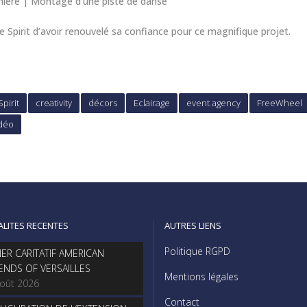
mière | Montage d’une piste de danse
 Spirit d’avoir renouvelé sa confiance pour ce magnifique projet.
Spirit
creativity
décors
Eclairage
event agency
FreeWheel
idéo
ALITES RECENTES
AUTRES LIENS
Politique RGPD
NER CARITATIF AMERICAN
IENDS OF VERSAILLES
Mentions légales
août 2026
Contact