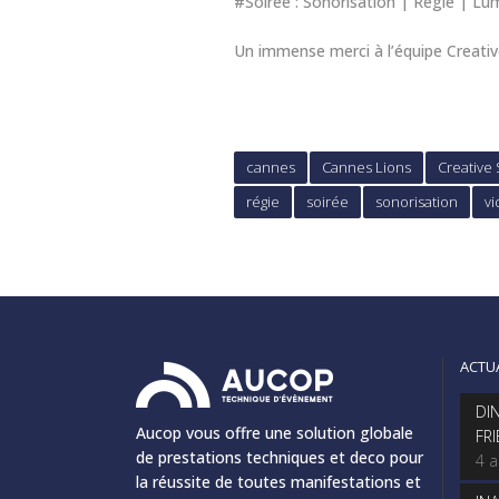
#Soirée : Sonorisation | Régie | Lu
Un immense merci à l’équipe Creative
cannes
Cannes Lions
Creative 
régie
soirée
sonorisation
v
ACTU
DI
Aucop vous offre une solution globale
FR
de prestations techniques et deco pour
4 
la réussite de toutes manifestations et